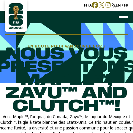
FIFA
EN / FR
EN ROUTE POUR VANCOUVER 2026
NOUS VOUS
PRÉSENTON
MAPLE™,
ZAYU™ AND
CLUTCH™!
Voici Maple™, l’orignal, du Canada, Zayu™, le jaguar du Mexique et
Clutch™, l’aigle à tête blanche des États-Unis. Ce trio haut en couleur
incarne l’unité, la diversité et une passion commune pour le soccer qu