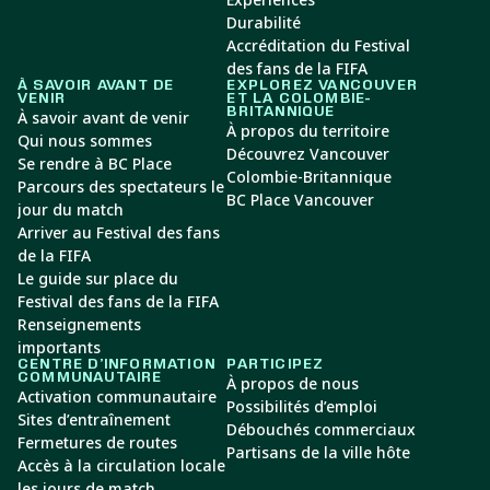
Durabilité
Accréditation du Festival
des fans de la FIFA
À SAVOIR AVANT DE
EXPLOREZ VANCOUVER
VENIR
ET LA COLOMBIE-
BRITANNIQUE
À savoir avant de venir
À propos du territoire
Qui nous sommes
Découvrez Vancouver
Se rendre à BC Place
Colombie-Britannique
Parcours des spectateurs le
BC Place Vancouver
jour du match
Arriver au Festival des fans
de la FIFA
Le guide sur place du
Festival des fans de la FIFA
Renseignements
importants
CENTRE D’INFORMATION
PARTICIPEZ
COMMUNAUTAIRE
À propos de nous
Activation communautaire
Possibilités d’emploi
Sites d’entraînement
Débouchés commerciaux
Fermetures de routes
Partisans de la ville hôte
Accès à la circulation locale
les jours de match