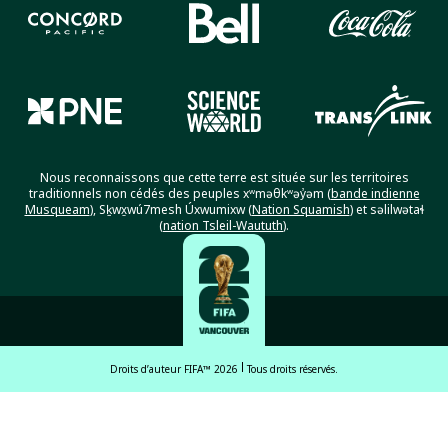
Nous reconnaissons que cette terre est située sur les territoires
traditionnels non cédés des peuples xʷməθkʷəy̓əm (
bande indienne
Musqueam
), Sḵwx̱wú7mesh Úxwumixw (
Nation Squamish
) et səlilwətaɬ
(
nation Tsleil-Waututh
).
Droits d’auteur FIFA™ 2026
Tous droits réservés.
English