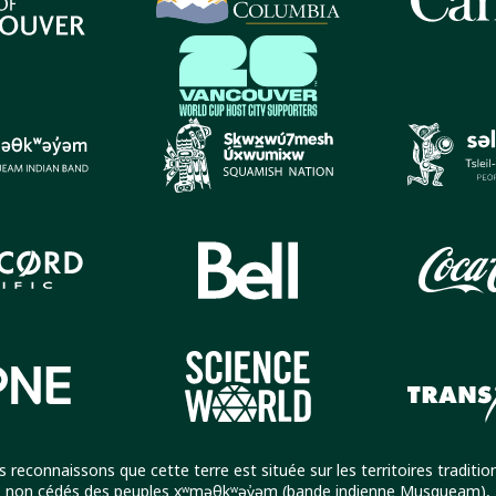
 reconnaissons que cette terre est située sur les territoires traditio
non cédés des peuples xʷməθkʷəy̓əm (
bande indienne Musqueam
),