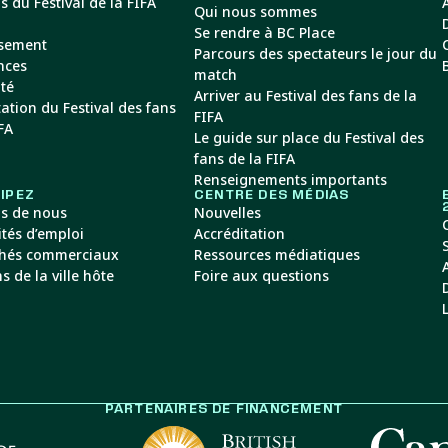
s du Festival de la FIFA
Qui nous sommes
Se rendre à BC Place
ssement
Parcours des spectateurs le jour du
nces
match
ité
Arriver au Festival des fans de la
tation du Festival des fans
FIFA
FA
Le guide sur place du Festival des
fans de la FIFA
Renseignements importants
IPEZ
CENTRE DES MÉDIAS
s de nous
Nouvelles
ités d’emploi
Accréditation
hés commerciaux
Ressources médiatiques
s de la ville hôte
Foire aux questions
PARTENAIRES DE FINANCEMENT