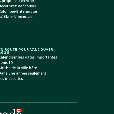
À propos du territoire
Découvrez Vancouver
Colombie-Britannique
BC Place Vancouver
EN ROUTE POUR VANCOUVER
2026
Calendrier des dates importantes
Sonic ID
Affiche de la ville hôte
Dans une année seulement
Les mascottes