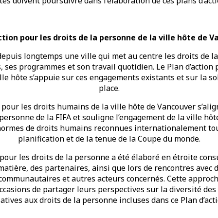
tes doivent poursuivre dans l’élaboration de ces plans d’acti
ction pour les droits de la personne de la ville hôte de 
epuis longtemps une ville qui met au centre les droits de 
, ses programmes et son travail quotidien. Le Plan d’action 
lle hôte s’appuie sur ces engagements existants et sur la so
place.
 pour les droits humains de la ville hôte de Vancouver s’ali
 personne de la FIFA et souligne l’engagement de la ville hôt
normes de droits humains reconnues internationalement tou
planification et de la tenue de la Coupe du monde.
 pour les droits de la personne a été élaboré en étroite cons
matière, des partenaires, ainsi que lors de rencontres ave
communautaires et autres acteurs concernés. Cette approche
ccasions de partager leurs perspectives sur la diversité des
latives aux droits de la personne incluses dans ce Plan d’acti