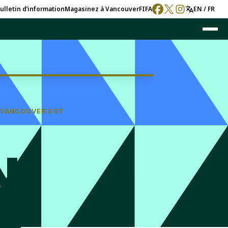
ulletin d’information
Magasinez à Vancouver
FIFA
EN / FR
E VANCOUVER EST
N
S