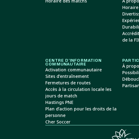
Horaire des matchs
À propo
Horaire
Diverti
Expérie
Durabil
Accrédi
de la FI
CENTRE D’INFORMATION
PARTIC
COMMUNAUTAIRE
À propo
Activation communautaire
Possibil
Sites d’entraînement
Débouc
Fermetures de routes
Partisan
Accès à la circulation locale les
jours de match
Hastings PNE
Plan d’action pour les droits de la
personne
Cher Soccer