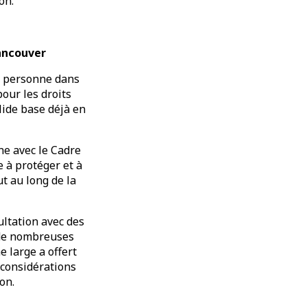
on.
Vancouver
la personne dans
pour les droits
lide base déjà en
gne avec le Cadre
e à protéger et à
t au long de la
ultation avec des
c de nombreuses
 large a offert
 considérations
on.