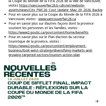
la Coupe du Monde de la FIFA 2026 de la Ville de Vancouver,
visitez
https://vancouverfwc26.b-cdn.net/website-
assets/news/City_FWC26_Cost_Update_May_29_2026_Backgrou
Pour en savoir plus sur la Coupe du Monde de la FIFA 2026 à
Vancouver, visitez :
www.vancouverfwc26.ca
Pour en savoir plus sur d’autres façons dont la province
soutient les personnes et les familles, visitez :
https://www2.gov.bc.ca/gov/content/home/benefits
Pour en savoir plus sur le Plan d’action du secteur
touristique de la province, visitez :
https://www2.gov.bc.ca/gov/content/employment-
business/look-west-strategy/diversifying-markets-and-
growing-targeted-sectors/tourism-action-plan
-30-
NOUVELLES
RÉCENTES
19 JUILLET 2026
COUP DE SIFFLET FINAL, IMPACT
DURABLE : RÉFLEXIONS SUR LA
COUPE DU MONDE DE LA FIFA
2026™