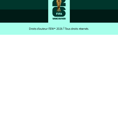
Droits d’auteur FIFA™ 2026
Tous droits réservés.
English
Français (French)
Español Latinoamericano
ਪੰਜਾਬੀ (Punjabi)
中文 (繁體)
中文 (简体)