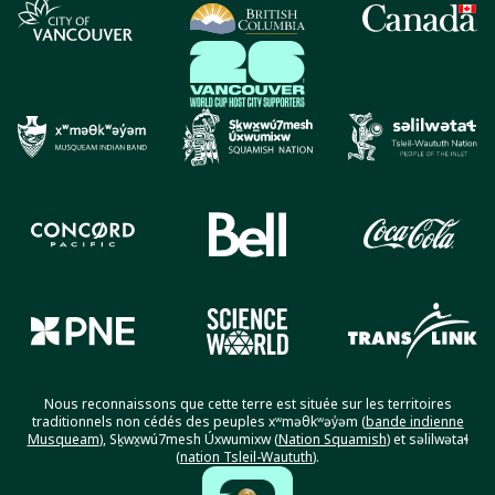
Nous reconnaissons que cette terre est située sur les territoires
traditionnels non cédés des peuples xʷməθkʷəy̓əm (
bande indienne
Musqueam
), Sḵwx̱wú7mesh Úxwumixw (
Nation Squamish
) et səlilwətaɬ
(
nation Tsleil-Waututh
).