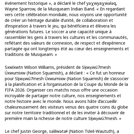
événement historique », a déclaré le chef yəχwyaχwələq,
Wayne Sparrow, de la Musqueam Indian Band. « En regardant
vers cette célébration mondiale, nous voyons une opportunité
de créer un héritage durable d’unité, de collaboration et
d’inspiration à travers le jeu, qui bénéficiera et élèvera les
générations futures. Le soccer a une capacité unique à
rassembler les gens à travers les cultures et les communautés,
reflétant des valeurs de connexion, de respect et d’expérience
partagée qui ont longtemps été au cœur des enseignements et
traditions de Musqueam. »
Sxwíxwtn Wilson Williams, président de Sḵwx̱wú7mesh
Úxwumixw (Nation Squamish), a déclaré : « Ce fut un honneur
pour Sḵwx̱wú7mesh Úxwumixw (Nation Squamish) de s’associer
à la planification et à l’organisation de la Coupe du Monde de la
FIFA 2026. Organiser ces matchs nous offre une occasion
incroyable de partager notre culture, nos enseignements et
notre histoire avec le monde. Nous avons hâte d’accueillir
chaleureusement des visiteurs venus des quatre coins du globe
sur notre territoire traditionnel et de les inviter à découvrir de
première main la richesse de notre culture Sḵwx̱wú7mesh. »
Le chef Justin George, səlilwətaɬ (Nation Tsleil-Waututh), a