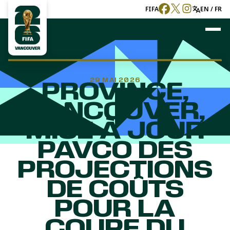
FIFA
EN / FR
29 MAI 2026
PROVINCE,
VANCOUVER,
MISE À JOUR
PAVCO DES
PROJECTIONS
DE COÛTS
POUR LA