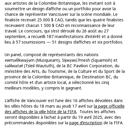
aux artistes de la Colombie-Britannique, les invitant soit à
soumettre un design d’affiche ou un portfolio pour avoir la
chance de représenter Vancouver sur la scène mondiale. Le
finaliste recevait 25 000 $ CAD, tandis que les quatre finalistes
recevaient chacun 1 500 $ CAD en reconnaissance de leur
travail. Le concours, qui s’est déroulé du 26 août au 27
septembre, a recueilli 187 manifestations d’intérêt et a donné
lieu à 57 soumissions — 51 designs d’affiches et six portfolios.
Un panel, composé de représentants des nations
xwməθkwəy̓əm (Musqueam), Sḵwx̱wú7mesh (Squamish) et
səlilwətaɬ (Tsleil-Waututh), de la BC Pavilion Corporation, du
ministère des Arts, du Tourisme, de la Culture et du Sport de la
province de la Colombie-Britannique, de Destination BC, du
comité hôte et d’un artiste local, a sélectionné les cinq
meilleurs modèles, y compris le gagnant.
L’affiche de Vancouver est l’une des 16 affiches dévoilées dans
les villes hôtes du 18 mars au jeudi 17 avril sur
la page officielle
des affiches de la ville hôte de la FIFA
. Toutes les affiches
seront disponibles à l’achat à partir du 19 avril 2025, avec des
précommandes disponibles sur la
page d’inscription
de la FIFA.