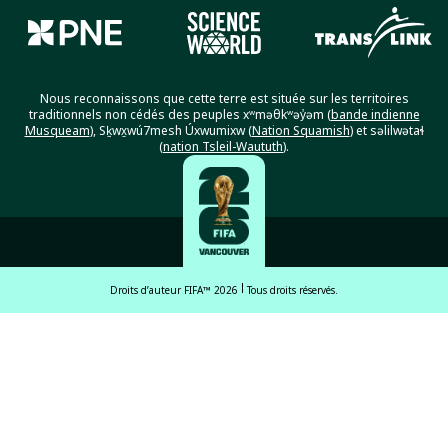
Nous reconnaissons que cette terre est située sur les territoires
traditionnels non cédés des peuples xʷməθkʷəy̓əm (
bande indienne
Musqueam
), Sḵwx̱wú7mesh Úxwumixw (
Nation Squamish
) et səlilwətaɬ
(
nation Tsleil-Waututh
).
Droits d’auteur FIFA™ 2026
Tous droits réservés.
English
Français (French)
Español Latinoamericano