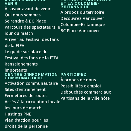
À SAVOIR AVANT DE
EXPLOREZ VANCOUVER
VENIR
ET LA COLOMBIE-
BRITANNIQUE
À savoir avant de venir
À propos du territoire
Qui nous sommes
Découvrez Vancouver
Se rendre à BC Place
Colombie-Britannique
Parcours des spectateurs le
BC Place Vancouver
jour du match
Arriver au Festival des fans
de la FIFA
Le guide sur place du
Festival des fans de la FIFA
Renseignements
importants
CENTRE D’INFORMATION
PARTICIPEZ
COMMUNAUTAIRE
À propos de nous
Activation communautaire
Possibilités d’emploi
Sites d’entraînement
Débouchés commerciaux
Fermetures de routes
Partisans de la ville hôte
Accès à la circulation locale
les jours de match
Hastings PNE
Plan d’action pour les
droits de la personne