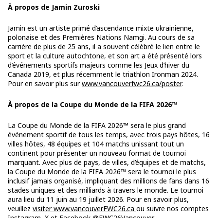
À propos de Jamin Zuroski
Jamin est un artiste primé d’ascendance mixte ukrainienne,
polonaise et des Premières Nations Namgi. Au cours de sa
carrière de plus de 25 ans, il a souvent célébré le lien entre le
sport et la culture autochtone, et son art a été présenté lors
d’événements sportifs majeurs comme les Jeux d’hiver du
Canada 2019, et plus récemment le triathlon Ironman 2024.
Pour en savoir plus sur
www.vancouverfwc26.ca/poster
.
À propos de la Coupe du Monde de la FIFA 2026™
La Coupe du Monde
de la FIFA 2026™ sera le plus grand
événement sportif de tous les temps, avec trois pays hôtes, 16
villes hôtes, 48 équipes et 104 matchs unissant tout un
continent pour présenter un nouveau format de tournoi
marquant. Avec plus de pays, de villes, d’équipes et de matchs,
la Coupe du Monde de la FIFA 2026™ sera le tournoi le plus
inclusif jamais organisé, impliquant des millions de fans dans 16
stades uniques et des milliards à travers le monde. Le tournoi
aura lieu du 11 juin au 19 juillet 2026. Pour en savoir plus,
veuillez
visiter www.vancouverFWC26.ca
ou suivre nos comptes
Instagram
,
X
et
Facebook
@FWC26Vancouver.