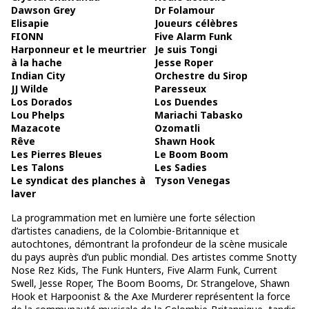
Dawson Grey
Dr Folamour
Elisapie
Joueurs célèbres
FIONN
Five Alarm Funk
Harponneur et le meurtrier
Je suis Tongi
à la hache
Jesse Roper
Indian City
Orchestre du Sirop
JJ Wilde
Paresseux
Los Dorados
Los Duendes
Lou Phelps
Mariachi Tabasko
Mazacote
Ozomatli
Rêve
Shawn Hook
Les Pierres Bleues
Le Boom Boom
Les Talons
Les Sadies
Le syndicat des planches à
Tyson Venegas
laver
La programmation met en lumière une forte sélection
d’artistes canadiens, de la Colombie-Britannique et
autochtones, démontrant la profondeur de la scène musicale
du pays auprès d’un public mondial. Des artistes comme Snotty
Nose Rez Kids, The Funk Hunters, Five Alarm Funk, Current
Swell, Jesse Roper, The Boom Booms, Dr. Strangelove, Shawn
Hook et Harpoonist & the Axe Murderer représentent la force