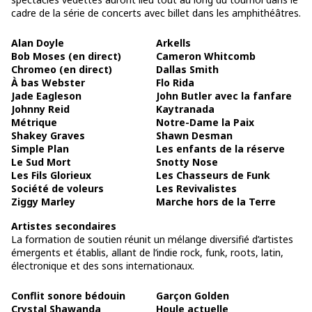
cadre de la série de concerts avec billet dans les amphithéâtres.
Alan Doyle
Arkells
Bob Moses (en direct)
Cameron Whitcomb
Chromeo (en direct)
Dallas Smith
À bas Webster
Flo Rida
Jade Eagleson
John Butler avec la fanfare
Johnny Reid
Kaytranada
Métrique
Notre-Dame la Paix
Shakey Graves
Shawn Desman
Simple Plan
Les enfants de la réserve
Le Sud Mort
Snotty Nose
Les Fils Glorieux
Les Chasseurs de Funk
Société de voleurs
Les Revivalistes
Ziggy Marley
Marche hors de la Terre
Artistes secondaires
La formation de soutien réunit un mélange diversifié d’artistes
émergents et établis, allant de l’indie rock, funk, roots, latin,
électronique et des sons internationaux.
Conflit sonore bédouin
Garçon Golden
Crystal Shawanda
Houle actuelle