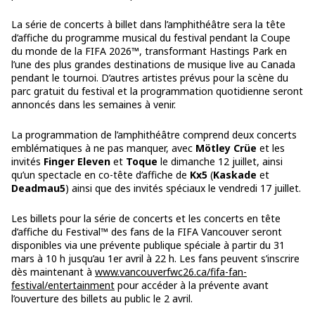
La série de concerts à billet dans l’amphithéâtre sera la tête
d’affiche du programme musical du festival pendant la Coupe
du monde de la FIFA 2026™, transformant Hastings Park en
l’une des plus grandes destinations de musique live au Canada
pendant le tournoi. D’autres artistes prévus pour la scène du
parc gratuit du festival et la programmation quotidienne seront
annoncés dans les semaines à venir.
La programmation de l’amphithéâtre comprend deux concerts
emblématiques à ne pas manquer, avec
Mötley Crüe
et les
invités
Finger Eleven
et
Toque
le dimanche 12 juillet, ainsi
qu’un spectacle en co-tête d’affiche de
Kx5
(
Kaskade
et
Deadmau5
) ainsi que des invités spéciaux le vendredi 17 juillet.
Les billets pour la série de concerts et les concerts en tête
d’affiche du Festival™ des fans de la FIFA Vancouver seront
disponibles via une prévente publique spéciale à partir du 31
mars à 10 h jusqu’au 1er avril à 22 h. Les fans peuvent s’inscrire
dès maintenant à
www.vancouverfwc26.ca/fifa-fan-
festival/entertainment
pour accéder à la prévente avant
l’ouverture des billets au public le 2 avril.