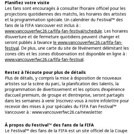
Planifiez votre visite
Les fans sont encouragés à consulter l’horaire officiel pour les
projections quotidiennes des matchs, les horaires des artistes
et la programmation spéciale. Un calendrier du Festival™ des
fans de la FIFA Vancouver est inclus à :
www.vancouverfwc26.ca/fifa-fan-festival/schedule
. Les horaires
d’ouverture et de fermeture quotidiens peuvent changer et
seront publiés à l’avance
le www.vancouverfwc26.ca/fifa-fan-
festival
. De plus, une carte du site de l’événement délimitant les
zones clés et les zones d’observation est disponible en ligne à :
www.vancouverfwc26.ca/fifa-fan-festival
.
Restez à l’écoute pour plus de détails
Plus de détails, y compris la mise à disposition de nouveaux
artistes sur la scène du parc, la planification des talents, la
programmation de divertissement et les options d’expérience
d’accueil premium, de groupe et d’entreprise, seront partagés
dans les semaines à venir. Inscrivez-vous à notre infolettre pour
recevoir des mises à jour spéciales du FIFA Fan Festival™
Vancouver à : www.vancouverfwc26.ca/newsletter.
À propos du Festival™ des fans de la FIFA
Le Festival™ des fans de la FIFA est un site officiel de la Coupe