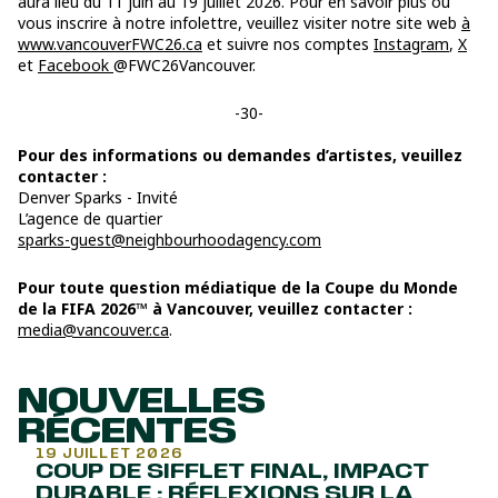
aura lieu du 11 juin au 19 juillet 2026. Pour en savoir plus ou
vous inscrire à notre infolettre, veuillez visiter notre site web
à
www.vancouverFWC26.ca
et suivre nos comptes
Instagram
,
X
et
Facebook
@FWC26Vancouver.
-30-
Pour des informations ou demandes d’artistes, veuillez
contacter :
Denver Sparks - Invité
L’agence de quartier
sparks-guest@neighbourhoodagency.com
Pour toute question médiatique de la Coupe du Monde
de la FIFA 2026™ à Vancouver, veuillez contacter :
media@vancouver.ca
.
NOUVELLES
RÉCENTES
19 JUILLET 2026
COUP DE SIFFLET FINAL, IMPACT
DURABLE : RÉFLEXIONS SUR LA