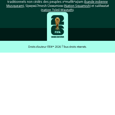
traditionnels non cédés des peuples xʷməθkʷəy̓əm (
bande indienne
Musqueam
), Sḵwx̱wú7mesh Úxwumixw (
Nation Squamish
) et səlilwətaɬ
(
nation Tsleil-Waututh
).
Droits d’auteur FIFA™ 2026
Tous droits réservés.
English
Français (French)
Español Latinoamericano
ਪੰਜਾਬੀ (Punjabi)
中文 (繁體)